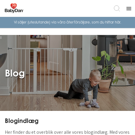
menu
Vi säljer (uteslutande) via våra
återförsäljare, som du hittar här.
Blog
Blogindlæg
Her finder du et overblik over alle vores blogindlæg. Med vores