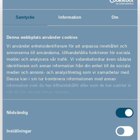
Samtycke
Information
Om
Denna webbplats använder cookies
Vi använder enhetsidentifierare för att anpassa innehållet och
annonserna till användarna, tillhandahålla funktioner för sociala
Säkerhetsgrindar högst upp i trappan
medier och analysera vår trafik. Vi vidarebefordrar även sådana
identifierare och annan information från din enhet till de sociala
30 jul 2020
medier och annons- och analysföretag som vi samarbetar med.
Letar du efter en säkerhetsgrind att montera högst upp i
Dessa kan i sin tur kombinera informationen med annan
information som du har tillhandahållit eller som de har samlat in
trappan? Här kan du lära dig mer om hur du väljer rätt
när du har använt deras tjänster.
säkerhetsgrind så att du kan ta hand om ditt barn på ett bra
sätt.
Samtyckesval
Nödvändig
Read more
Inställningar