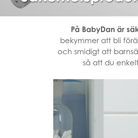
På BabyDan är säke
bekymmer att bli föräl
och smidigt att barns
så att du enkel