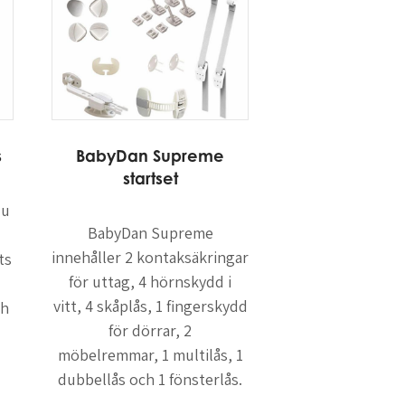
s
BabyDan
Supreme
startset
du
BabyDan Supreme
innehåller 2 kontaksäkringar
ts
för uttag, 4 hörnskydd i
vitt, 4 skåplås, 1 fingerskydd
ch
för dörrar, 2
möbelremmar, 1 multilås, 1
dubbellås och 1 fönsterlås.