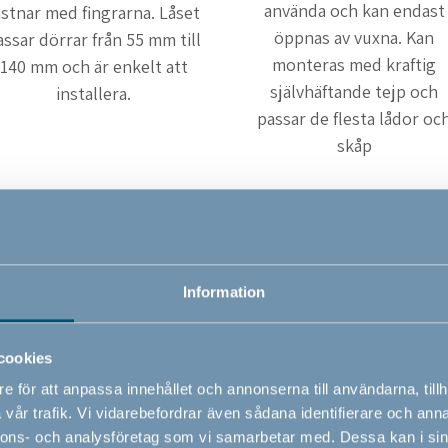
använda och kan endast
astnar med fingrarna. Låset
öppnas av vuxna. Kan
assar dörrar från 55 mm till
monteras med kraftig
140 mm och är enkelt att
självhäftande tejp och
installera.
passar de flesta lådor oc
skåp
Information
cookies
e för att anpassa innehållet och annonserna till användarna, tillh
vår trafik. Vi vidarebefordrar även sådana identifierare och anna
BabyDan hörnskydd,
BabyDan hörnskydd, vi
nnons- och analysföretag som vi samarbetar med. Dessa kan i sin