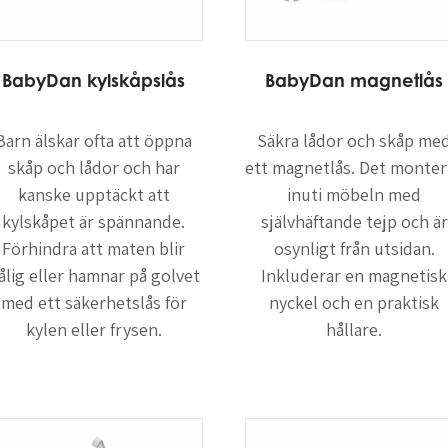
BabyDan
kylskåpslås
BabyDan magnetlås
Barn älskar ofta att öppna
Säkra lådor och skåp me
skåp och lådor och har
ett magnetlås. Det monter
kanske upptäckt att
inuti möbeln med
kylskåpet är spännande.
självhäftande tejp och är
Förhindra att maten blir
osynligt från utsidan.
ålig eller hamnar på golvet
Inkluderar en magnetisk
med ett säkerhetslås för
nyckel och en praktisk
kylen eller frysen.
hållare.