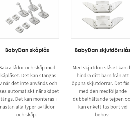
BabyDan skåplås
BabyDan skjutdörrslå
Säkra lådor och skåp med
Med skjutdörrslåset kan 
skåplåset. Det kan stängas
hindra ditt barn från att
v när det inte används och
öppna skjutdörrar. Det fäs
åses automatiskt när skåpet
med den medföljande
stängs. Det kan monteras i
dubbelhäftande tejpen o
nästan alla typer av lådor
kan enkelt tas bort vid
och skåp.
behov.