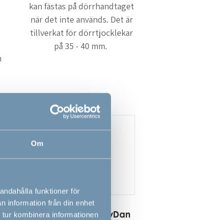
kan fästas på dörrhandtaget
när det inte används. Det är
tillverkat för dörrtjocklekar
på 35 - 40 mm.
h
Om
andahålla funktioner för
n information från din enhet
t
KeyGuard by BabyDan
 tur kombinera informationen