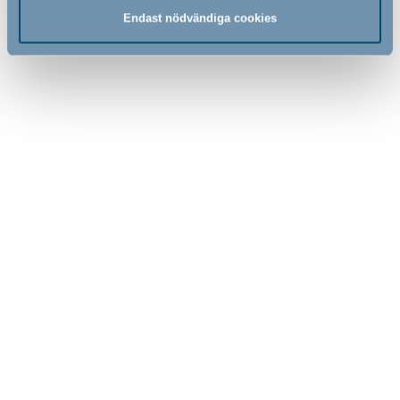
Endast nödvändiga cookies
799,00
109,00
SEK
SEK
BabyDan tvåvägs dörrstopp
KeyGuard by BabyDan