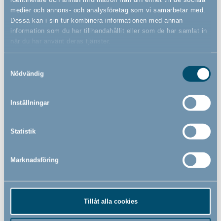
medier och annons- och analysföretag som vi samarbetar med.
Dessa kan i sin tur kombinera informationen med annan
information som du har tillhandahållit eller som de har samlat in
79,00
109,00
SEK
SEK
när du har använt deras tjänster.
Samtyckesval
Nödvändig
Inställningar
Statistik
Marknadsföring
Tillåt alla cookies
BabyDan spisskydd
BabyDan TV Safety Strap