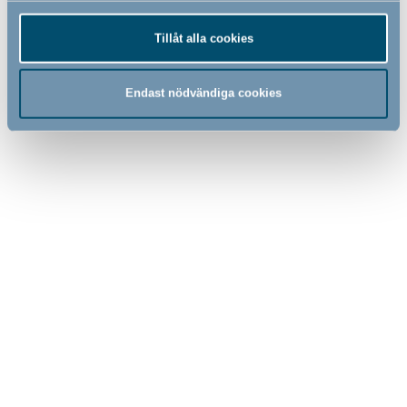
Tillåt alla cookies
Endast nödvändiga cookies
Bébé-jou click badkar, Griffin
Bébé-jou click badkar, Pale
Grey, 35 liter
Pink, 35 liter
559,00
559,00
SEK
SEK