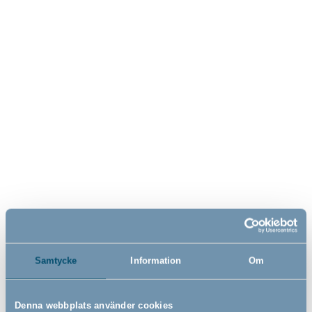
Bébé-jou Click badkar med
Bébé-jou click badkar,
termometer, vit, 35 liter
Breeze Green, 35 liter
Samtycke
Information
Om
969,00
559,00
SEK
SEK
Denna webbplats använder cookies