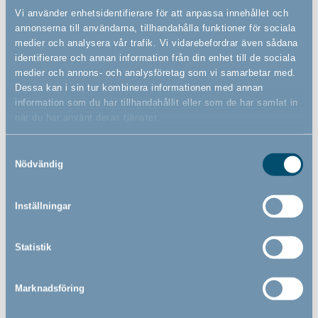
Vi använder enhetsidentifierare för att anpassa innehållet och
annonserna till användarna, tillhandahålla funktioner för sociala
medier och analysera vår trafik. Vi vidarebefordrar även sådana
identifierare och annan information från din enhet till de sociala
medier och annons- och analysföretag som vi samarbetar med.
Dessa kan i sin tur kombinera informationen med annan
information som du har tillhandahållit eller som de har samlat in
när du har använt deras tjänster.
Ny vara i
shoppen
Samtyckesval
Nödvändig
Inställningar
Bébé-jou click badkar,
Bébé-jou Click badkar,
Celestial Blue, 35 liter
Chalk Brown, 35 liter
Statistik
Marknadsföring
559,00
559,00
SEK
SEK