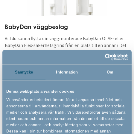
BabyDan väggbeslag
Vill du kunna flytta din väggmonterade BabyDan OLAF- eller
BabyDan Flex-säkerhetsgrind från en plats till en annan? Det
kan du med BabyDan väggbeslag. De ska monteras i väggen
med skruvar vilket gör att du fritt kan klicka på och av din
säkerhetsgrind på beslagen som du vill – beslagen sitter kvar
på väggen när du flyttar grinden.
Samtycke
Information
Om
Det är en god idé att ha väggbeslag till de områden där du
Denna webbplats använder cookies
gärna vill kunna använda din säkerhetsgrind. Du kan till
exempel ha väggbeslag hemma och i sommarstugan så att
Vi använder enhetsidentifierare för att anpassa innehållet och
annonserna till användarna, tillhandahålla funktioner för sociala
du kan använda grinden både hemma och på semestern.
medier och analysera vår trafik. Vi vidarebefordrar även sådana
identifierare och annan information från din enhet till de sociala
Väggbeslagen passar till alla BabyDan OLAF- och BabyDan
medier och annons- och analysföretag som vi samarbetar med.
Flex-säkerhetsgrindar samt alla medium och large
Dessa kan i sin tur kombinera informationen med annan