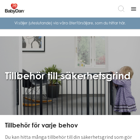
menu
Vi säljer (uteslutande) via våra
återförsäljare, som du hittar här.
Tillbehör till säkerhetsgrind
Tillbehör för varje behov
Du kan hitta många tillbehör till din säkerhetsgrind som gör