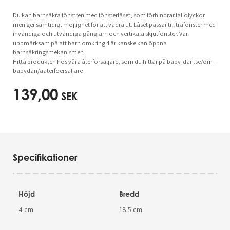
Du kan barnsäkra fönstren med fönsterlåset, som förhindrar fallolyckor
men ger samtidigt möjlighet för att vädra ut. Låset passar till träfönster med
invändiga och utvändiga gångjärn och vertikala skjutfönster. Var
uppmärksam på att barn omkring 4 år kanske kan öppna
barnsäkringsmekanismen.
Hitta produkten hos våra återförsäljare, som du hittar på baby-dan.se/om-
babydan/aaterfoersaljare
139,00
SEK
Specifikationer
Höjd
Bredd
4 cm
18.5 cm