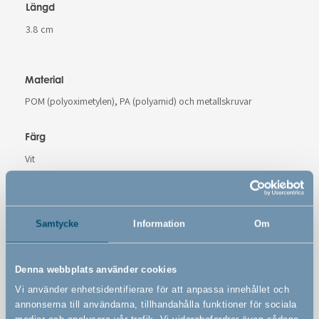
Längd
3.8 cm
Material
POM (polyoximetylen), PA (polyamid) och metallskruvar
Färg
Vit
Varunummer
# 500331
Samtycke
Information
Om
Denna webbplats använder cookies
Varningar
Vi använder enhetsidentifierare för att anpassa innehållet och
annonserna till användarna, tillhandahålla funktioner för sociala
medier och analysera vår trafik. Vi vidarebefordrar även sådana