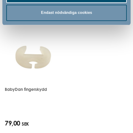
Endast nödvändiga cookies
Relaterade produkter
BabyDan fingerskydd
79,00
SEK