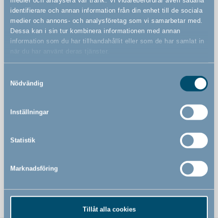
identifierare och annan information från din enhet till de sociala
medier och annons- och analysföretag som vi samarbetar med.
Funktioner
Dessa kan i sin tur kombinera informationen med annan
information som du har tillhandahållit eller som de har samlat in
när du har använt deras tjänster.
Förebygger fallolyckor och ger samtidigt möjlighet för
ventilation
Samtyckesval
Nödvändig
Enkel för vuxna att montera och använda
Tester har visat att den är fri från giftiga ämnen som
Inställningar
ftalater, BPA och PVC
Förpackningen är 100 % biologiskt nedbrytbar och 100
% återanvändbar, Cradle to Cradle-certifierad
Statistik
Det är 1 st
Marknadsföring
i paketet.
Tillåt alla cookies