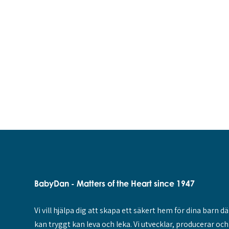
BabyDan - Matters of the Heart since 1947
Vi vill hjälpa dig att skapa ett säkert hem för dina barn dä
kan tryggt kan leva och leka. Vi utvecklar, producerar och