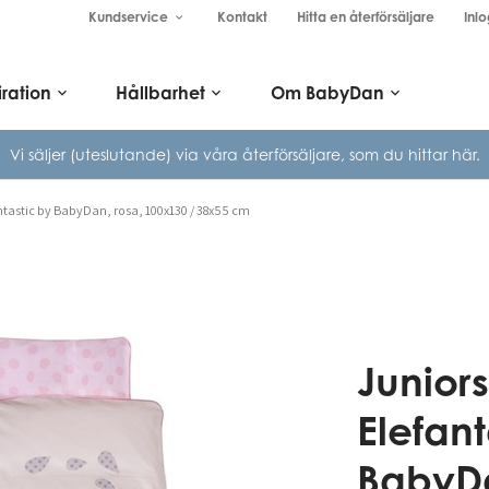
Kundservice
Kontakt
Hitta en återförsäljare
Inlo
keyboard_arrow_down
iration
Hållbarhet
Om BabyDan
keyboard_arrow_down
keyboard_arrow_down
keyboard_arrow_down
Vi säljer (uteslutande) via våra
återförsäljare, som du hittar här.
ntastic by BabyDan, rosa, 100x130 / 38x55 cm
Junior
Elefant
BabyDa