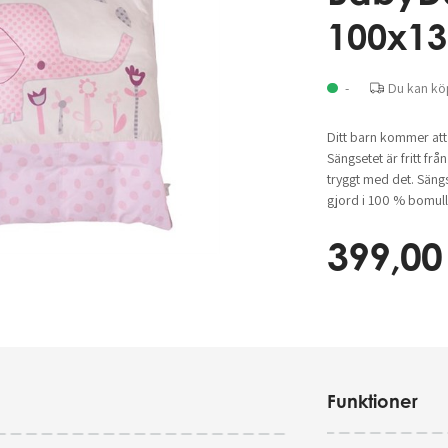
100x13
-
Du kan kö
Ditt barn kommer att 
Sängsetet är fritt frå
tryggt med det. Säng
gjord i 100 % bomull,
399,00
Funktioner