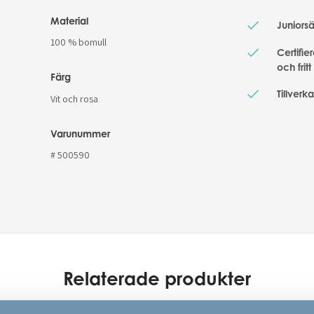
Material
Juniors
100 % bomull
Certifi
och frit
Färg
Tillverk
Vit och rosa
Varunummer
# 500590
Relaterade produkter