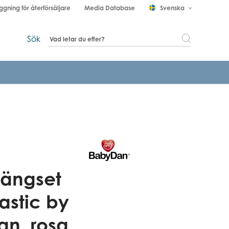
ggning för återförsäljare
Media Database
Svenska
keyboard_arrow_down
Sök
sängset
astic by
n, rosa,