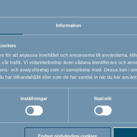
Information
cookies
e för att anpassa innehållet och annonserna till användarna, tillh
vår trafik. Vi vidarebefordrar även sådana identifierare och anna
nnons- och analysföretag som vi samarbetar med. Dessa kan i sin
har tillhandahållit eller som de har samlat in när du har använt 
ngset Elefantastic by
Juniorsängset Retro Pink
, blå, 100x130 / 38x55
Babydan, rosa, 100x130
38x55 cm
Inställningar
Statistik
0
359,00
SEK
SEK
Endast nödvändiga cookies