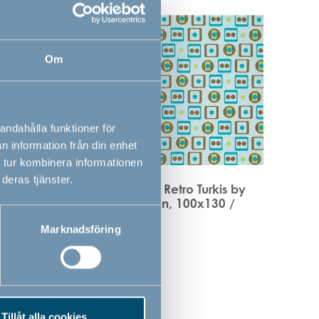
Om
andahålla funktioner för
n information från din enhet
 tur kombinera informationen
deras tjänster.
 by
Juniorsängset Retro Turkis by
 /
BabyDan, grön, 100x130 /
38x55 cm
Marknadsföring
359,00
SEK
Tillåt alla cookies