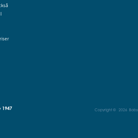
också
l
riser
e 1947
Copyright © 2026 BabyDa