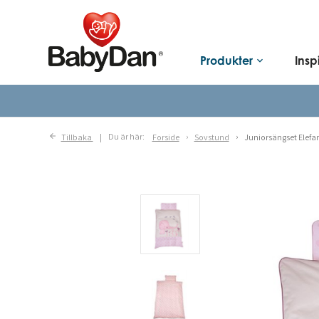
Produkter
Insp
keyboard_arrow_down
Tillbaka
Du är här:
Forside
Sovstund
Juniorsängset Elefa