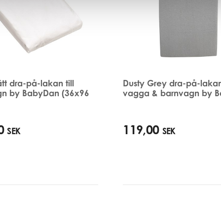
tt dra-på-lakan till
Dusty Grey dra-på-lakan 
gn by BabyDan (36x96
vagga & barnvagn by 
0
119,00
SEK
SEK