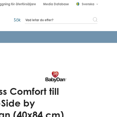
ggning för återförsäljare
Media Database
Svenska
keyboard_arrow_down
Sök
s Comfort till
Side by
an (40x84 cm)