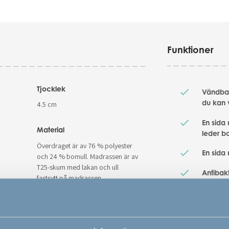
Funktioner
Tjocklek
Vändbar
du kan 
4.5 cm
En sida
Material
leder bo
Överdraget är av 76 % polyester
En sida
och 24 % bomull. Madrassen är av
T25-skum med lakan och ull
Antibakt
fastsytt på madrassen
dammkv
Passar 
Färg
x 84 cm
Vit