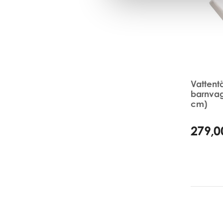
Vattentä
barnva
cm)
279,0