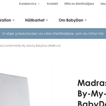
Kundservice
Kontakt
Hitta en återförsäljare
Inlo
keyboard_arrow_down
iration
Hållbarhet
Om BabyDan
keyboard_arrow_down
keyboard_arrow_down
keyboard_arrow_down
Vi säljer (uteslutande) via våra
återförsäljare, som du hittar här.
ss Comfort till By-My-Side by BabyDan (40x84 cm)
Madras
By-My-
BabyD