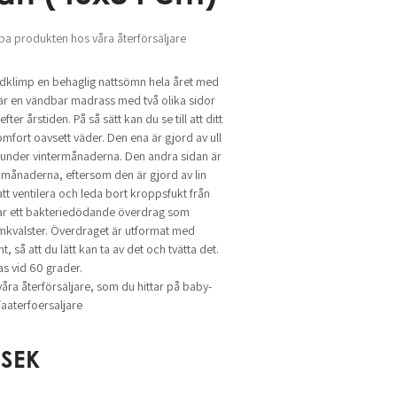
pa produkten hos våra återförsäljare
uldklimp en behaglig nattsömn hela året med
är en vändbar madrass med två olika sidor
ter årstiden. På så sätt kan du se till att ditt
omfort oavsett väder. Den ena är gjord av ull
 under vintermånaderna. Den andra sidan är
 månaderna, eftersom den är gjord av lin
tt ventilera och leda bort kroppsfukt från
ar ett bakteriedödande överdrag som
mkvalster. Överdraget är utformat med
t, så att du lätt kan ta av det och tvätta det.
as vid 60 grader.
åra återförsäljare, som du hittar på baby-
aterfoersaljare
SEK