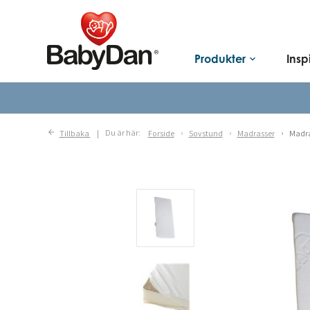
Produkter
Insp
keyboard_arrow_down
Tillbaka
Du är här:
Forside
Sovstund
Madrasser
Madra