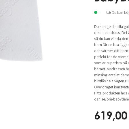
-
Du kan kö
Du kan ge din lilla g
denna madrass. Det 
så du kan vända den ef
barn får en bra liggk
och värmer ditt barn
perfekt för de varma
som är superbra på a
barnet. Madrassen h
minskar antalet dam
blixtlås hela vägen run
Överdraget kan tvätt
Hitta produkten hos v
dan.se/om-babydan/a
619,00