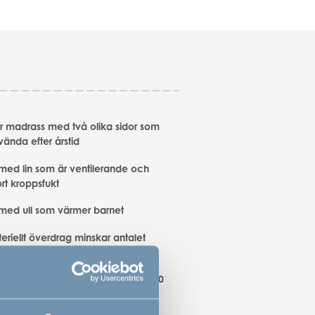
 madrass med två olika sidor som
vända efter årstid
 med lin som är ventilerande och
rt kroppsfukt
 med ull som värmer barnet
eriellt överdrag minskar antalet
alster
till vagga och By-My-Side vagga 40
.