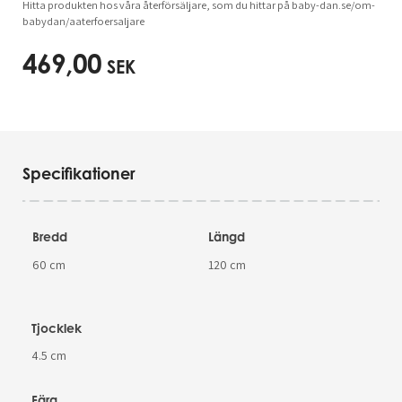
Hitta produkten hos våra återförsäljare, som du hittar på baby-dan.se/om-
babydan/aaterfoersaljare
469,00
SEK
Specifikationer
Bredd
Längd
60 cm
120 cm
Tjocklek
4.5 cm
Färg