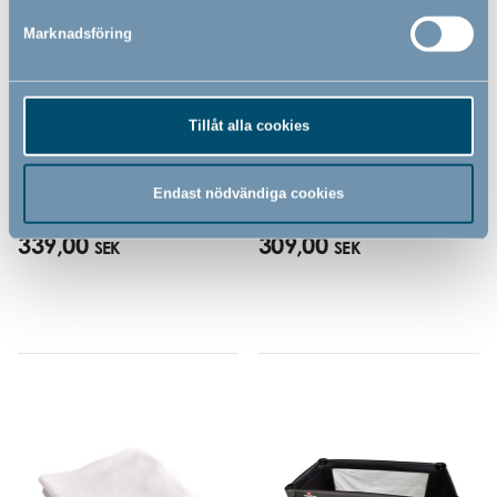
Marknadsföring
Vattentätt dra-på-lakan till
Kissunderlag till spjälsäng och
Tillåt alla cookies
spjälsäng by BabyDan
juniorsäng by BabyDan
(60x120 cm)
Endast nödvändiga cookies
339,00
309,00
SEK
SEK