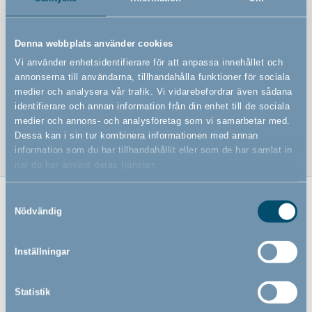
Hopfällbar madrass 60 x 120 cm
Perfekt om du vill ha en extra madrass som tar liten
Denna webbplats använder cookies
plats och väger mycket lite
Vi använder enhetsidentifierare för att anpassa innehållet och
Inklusive en praktisk transportväska med bärremmar
annonserna till användarna, tillhandahålla funktioner för sociala
medier och analysera vår trafik. Vi vidarebefordrar även sådana
60 x 120 cm madrass tar endast upp 40 x 60 x 14 cm när
identifierare och annan information från din enhet till de sociala
den är hopfälld
medier och annons- och analysföretag som vi samarbetar med.
Dessa kan i sin tur kombinera informationen med annan
information som du har tillhandahållit eller som de har samlat in
när du har använt deras tjänster.
Samtyckesval
Relaterade produkter
Nödvändig
Inställningar
Statistik