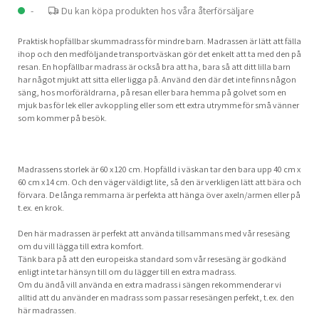
-
Du kan köpa produkten hos våra återförsäljare
Praktisk hopfällbar skummadrass för mindre barn. Madrassen är lätt att fälla
ihop och den medföljande transportväskan gör det enkelt att ta med den på
resan. En hopfällbar madrass är också bra att ha, bara så att ditt lilla barn
har något mjukt att sitta eller ligga på. Använd den där det inte finns någon
säng, hos morföräldrarna, på resan eller bara hemma på golvet som en
mjuk bas för lek eller avkoppling eller som ett extra utrymme för små vänner
som kommer på besök.
Madrassens storlek är 60 x 120 cm. Hopfälld i väskan tar den bara upp 40 cm x
60 cm x 14 cm. Och den väger väldigt lite, så den är verkligen lätt att bära och
förvara. De långa remmarna är perfekta att hänga över axeln/armen eller på
t.ex. en krok.
Den här madrassen är perfekt att använda tillsammans med vår resesäng
om du vill lägga till extra komfort.
Tänk bara på att den europeiska standard som vår resesäng är godkänd
enligt inte tar hänsyn till om du lägger till en extra madrass.
Om du ändå vill använda en extra madrass i sängen rekommenderar vi
alltid att du använder en madrass som passar resesängen perfekt, t.ex. den
här madrassen.