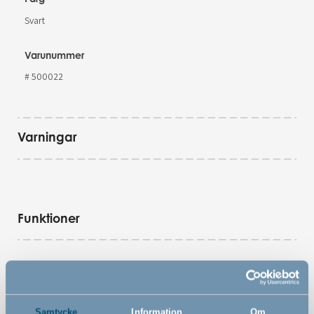
Svart
Varunummer
# 500022
Varningar
Funktioner
Hopfällbar så att du enkelt kan ta med den på
weekendresan eller resan
Lätt att fälla ihop
Samtycke
Information
Om