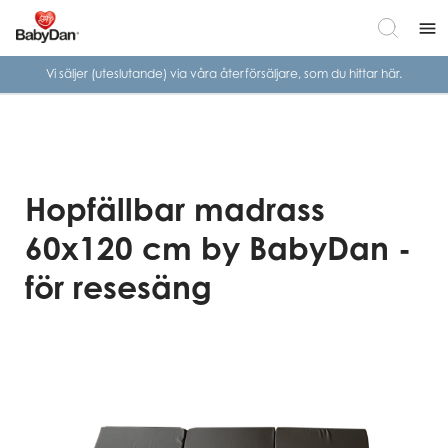
menu
Vi säljer (uteslutande) via våra
återförsäljare, som du hittar här.
Hopfällbar madrass
60x120 cm by BabyDan -
för resesäng