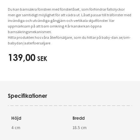
Du kan barnsäkra fönstren med fönsterlåset, som förhindrar fallolyckor
men ger samtidigt möjlighet för att vädra ut. Låset passar till träfönster med
invändiga och utvändiga gångjärn och vertikala skjutfönster. Var
uppmärksam på att barn omkring 4 år kanske kan öppna
barnsäkringsmekanismen.
Hitta produkten hos våra återförsäljare, som du hittar på baby-dan.se/om-
babydan/aaterfoersaljare
139,00
SEK
Specifikationer
Höjd
Bredd
4 cm
18.5 cm