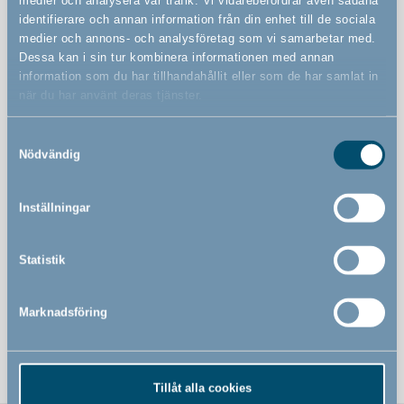
identifierare och annan information från din enhet till de sociala
medier och annons- och analysföretag som vi samarbetar med.
Funktioner
Dessa kan i sin tur kombinera informationen med annan
information som du har tillhandahållit eller som de har samlat in
när du har använt deras tjänster.
Förebygger fallolyckor och ger samtidigt möjlighet för
ventilation
Samtyckesval
Nödvändig
Enkel för vuxna att montera och använda
Tester har visat att den är fri från giftiga ämnen som
Inställningar
ftalater, BPA och PVC
Förpackningen är 100 % biologiskt nedbrytbar och 100
% återanvändbar, Cradle to Cradle-certifierad
Statistik
Det är 1 st
Marknadsföring
i paketet.
Tillåt alla cookies