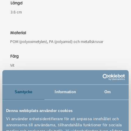
Längd
3.8 cm
Material
POM (polyoximetylen), PA (polyamid) och metallskruvar
Färg
Vit
Varunummer
# 500331
Samtycke
Information
Om
Denna webbplats använder cookies
Varningar
Vi använder enhetsidentifierare för att anpassa innehållet och
annonserna till användarna, tillhandahålla funktioner för sociala
medier och analysera vår trafik. Vi vidarebefordrar även sådana