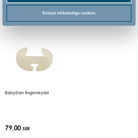
Endast nödvändiga cookies
Relaterade produkter
BabyDan fingerskydd
79,00
SEK