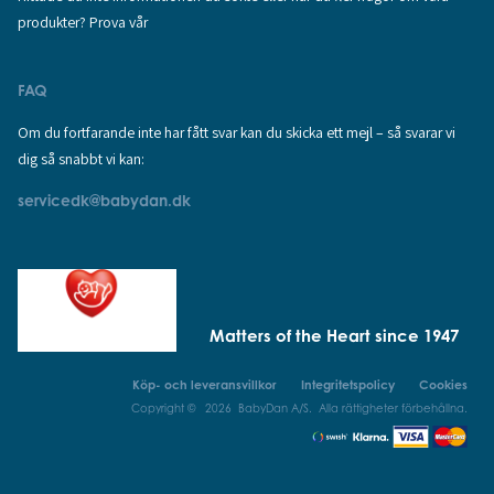
produkter? Prova vår
FAQ
Om du fortfarande inte har fått svar kan du skicka ett mejl – så svarar vi
dig så snabbt vi kan:
servicedk@babydan.dk
Matters of the Heart since 1947
Köp- och leveransvillkor
Integritetspolicy
Cookies
Copyright © 2026 BabyDan A/S. Alla rättigheter förbehållna.