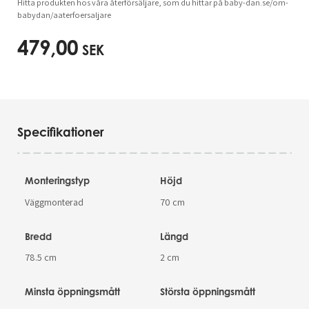
Hitta produkten hos våra återförsäljare, som du hittar på baby-dan.se/om-
babydan/aaterfoersaljare
479,00
SEK
Specifikationer
Monteringstyp
Höjd
Väggmonterad
70 cm
Bredd
Längd
78.5 cm
2 cm
Minsta öppningsmått
Största öppningsmått