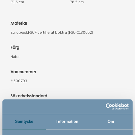
71.5 cm
78.5 cm
Material
EuropeiskFSC®-certifierat bokträ (FSC-C130052)
Färg
Natur
Varunummer
# 500793
Säkerhetsstandard
EN 1930 : 2011
Varningar
Samtycke
Information
Om