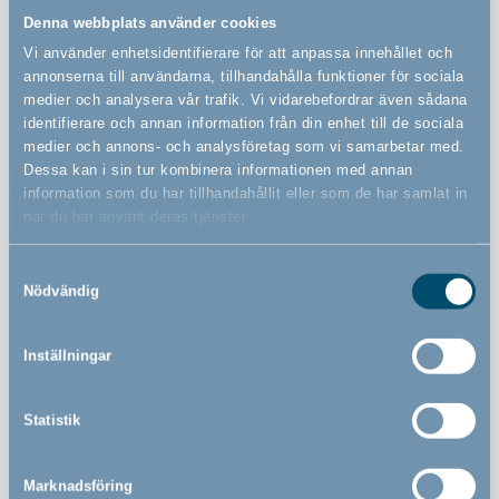
Denna webbplats använder cookies
Vi använder enhetsidentifierare för att anpassa innehållet och
annonserna till användarna, tillhandahålla funktioner för sociala
Funktioner
medier och analysera vår trafik. Vi vidarebefordrar även sådana
identifierare och annan information från din enhet till de sociala
medier och annons- och analysföretag som vi samarbetar med.
Kan öppnas från båda sidor
Dessa kan i sin tur kombinera informationen med annan
information som du har tillhandahållit eller som de har samlat in
Väggmonterad säkerhetsgrind
när du har använt deras tjänster.
FSC®-certifierad säkerhetsgrind (FSC-C130052)
Samtyckesval
Unik och barnsäker Quick Release-funktion gör den
Nödvändig
snabb och lätt att montera och ta bort
Kan öppnas med en hand.
Inställningar
Statistik
Marknadsföring