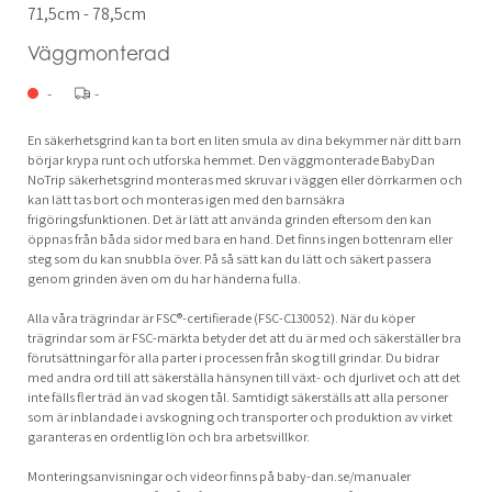
71,5cm - 78,5cm
Väggmonterad
-
-
En säkerhetsgrind kan ta bort en liten smula av dina bekymmer när ditt barn
börjar krypa runt och utforska hemmet. Den väggmonterade BabyDan
NoTrip säkerhetsgrind monteras med skruvar i väggen eller dörrkarmen och
kan lätt tas bort och monteras igen med den barnsäkra
frigöringsfunktionen. Det är lätt att använda grinden eftersom den kan
öppnas från båda sidor med bara en hand. Det finns ingen bottenram eller
steg som du kan snubbla över. På så sätt kan du lätt och säkert passera
genom grinden även om du har händerna fulla.
Alla våra trägrindar är FSC®-certifierade (FSC-C130052). När du köper
trägrindar som är FSC-märkta betyder det att du är med och säkerställer bra
förutsättningar för alla parter i processen från skog till grindar. Du bidrar
med andra ord till att säkerställa hänsynen till växt- och djurlivet och att det
inte fälls fler träd än vad skogen tål. Samtidigt säkerställs att alla personer
som är inblandade i avskogning och transporter och produktion av virket
garanteras en ordentlig lön och bra arbetsvillkor.
Monteringsanvisningar och videor finns på baby-dan.se/manualer