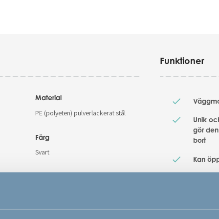
Funktioner
Material
Väggmon
PE (polyeten) pulverlackerat stål
Unik oc
gör den
Färg
bort
Svart
Kan öpp
ngsmått
Varunummer
Kan öp
# 500848
Säkerhetsstandard