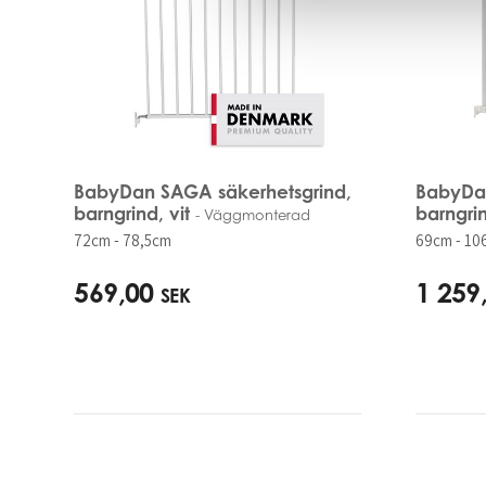
BabyDan SAGA säkerhetsgrind,
BabyDan
barngrind, vit
barngrin
- Väggmonterad
72cm - 78,5cm
69cm - 10
569,00
1 259
SEK