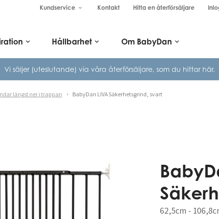
Kundservice
Kontakt
Hitta en återförsäljare
Inlo
keyboard_arrow_down
iration
Hållbarhet
Om BabyDan
keyboard_arrow_down
keyboard_arrow_down
keyboard_arrow_down
Vi säljer (uteslutande) via våra
återförsäljare, som du hittar här.
ndar längst ner i trappan
BabyDan LIVA Säkerhetsgrind, svart
BabyD
Säkerh
62,5cm - 106,8