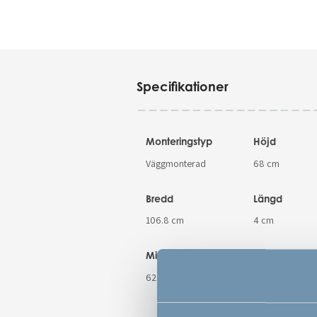
Specifikationer
Monteringstyp
Höjd
Väggmonterad
68 cm
Bredd
Längd
106.8 cm
4 cm
Minsta öppningsmått
Största öppni
62.5 cm
106.8 cm