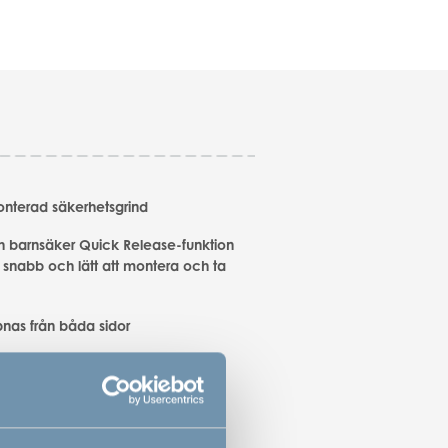
terad säkerhetsgrind
h barnsäker Quick Release-funktion
 snabb och lätt att montera och ta
nas från båda sidor
pnas med en hand.