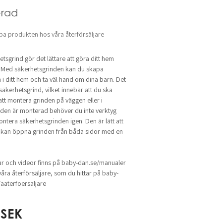
rad
pa produkten hos våra återförsäljare
sgrind gör det lättare att göra ditt hem
n. Med säkerhetsgrinden kan du skapa
i ditt hem och ta väl hand om dina barn. Det
äkerhetsgrind, vilket innebär att du ska
tt montera grinden på väggen eller i
den är monterad behöver du inte verktyg
montera säkerhetsgrinden igen. Den är lätt att
 kan öppna grinden från båda sidor med en
r och videor finns på baby-dan.se/manualer
åra återförsäljare, som du hittar på baby-
aterfoersaljare
SEK