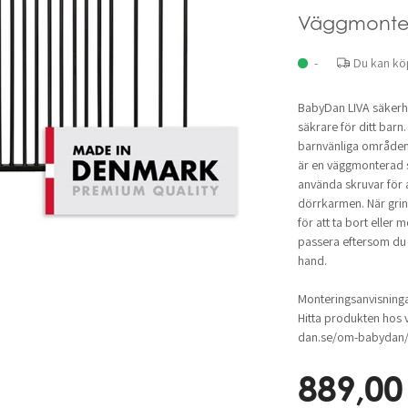
Väggmonte
-
Du kan kö
BabyDan LIVA säkerhet
säkrare för ditt bar
barnvänliga områden 
är en väggmonterad s
använda skruvar för a
dörrkarmen. När grin
för att ta bort eller 
passera eftersom du
hand.
Monteringsanvisninga
Hitta produkten hos v
dan.se/om-babydan/a
889,00