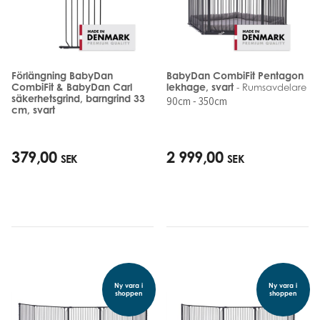
Förlängning BabyDan
BabyDan CombiFit Pentagon
CombiFit & BabyDan Carl
lekhage, svart
- Rumsavdelare
säkerhetsgrind, barngrind 33
90cm - 350cm
cm, svart
379,00
2 999,00
SEK
SEK
Ny vara i
Ny vara i
shoppen
shoppen