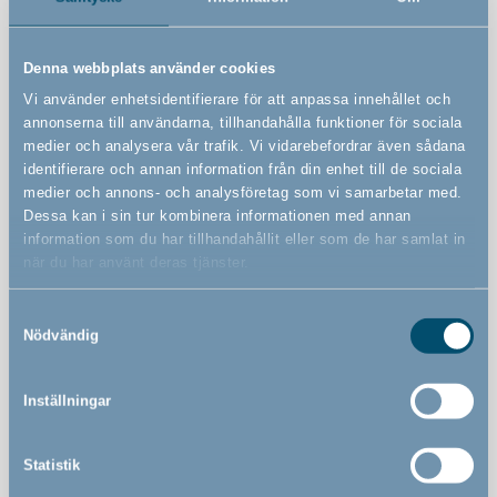
Väggmonterad säkerhetsgrind
Kan utvidgas oändligt med stora och små sektioner
Denna webbplats använder cookies
Vi använder enhetsidentifierare för att anpassa innehållet och
Köps separat
annonserna till användarna, tillhandahålla funktioner för sociala
Kan öppnas från båda sidor
medier och analysera vår trafik. Vi vidarebefordrar även sådana
identifierare och annan information från din enhet till de sociala
Kan manövreras med en hand.
medier och annons- och analysföretag som vi samarbetar med.
Det här grind är ett av de enda som kan användas
Dessa kan i sin tur kombinera informationen med annan
både inomhus och utomhus (den europeiska
information som du har tillhandahållit eller som de har samlat in
standarden för säkerhetsgrindar gäller endast för
när du har använt deras tjänster.
grindar som används inomhus)
Smalt stångavstånd - bara 3,5 cm
Samtyckesval
Nödvändig
Solida och starka stänger
Lätt och elegant utseende
Inställningar
Kan manövreras med en hand
Statistik