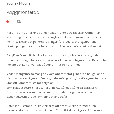
90cm - 146cm
Väggmonterad
-
-
När ditt barn börjar krypa är den väggmonterade BabyDan CombiFit M
säkerhetsgrinden en idealisk lösning för att skapa barnsäkra områden i
hemmet. Det är den perfekta lösningen för breda eller oregelbundna
dörröppningar, trappor eller andra områden som kräver extra säkerhet.
BabyDan CombiFit är tillverkad av solid metall, vilket inte bara gör den
robust och tålig, utan också mycket motståndskraftig mot rost. Det innebär
t.ex. att den kan användas både inomhus och utomhus*
Medan stängerna på många av våra andra metallgrindar är ihåliga, är de
här massiva rakt igenom. Detta gör det möjligt att göra stängerna tunnare
utan att kompromissa med styrkan.
Som något speciellt har det här grind ett stångavstånd på bara 3,5 cm.
Dessa två saker i kombination med de böjda stängerna ger ett lätt och
elegant utseende, även om grinden är bergfast.
Nätet kan justeras till olika vinklar så att det enkelt kan formas till en
halvmåneform som passar ditt hem. CombiFit M ger dig också friheten att