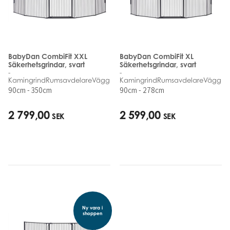
BabyDan CombiFit XXL
BabyDan CombiFit XL
Säkerhetsgrindar, svart
Säkerhetsgrindar, svart
-
-
KamingrindRumsavdelareVäggmonterad
KamingrindRumsavdelareVäggmo
90cm - 350cm
90cm - 278cm
2 799,00
2 599,00
SEK
SEK
Ny vara i
shoppen