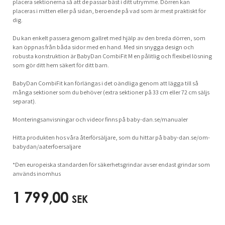
placera sektionerna så att de passar bäst i ditt utrymme. Dörren kan
placeras i mitten eller på sidan, beroende på vad som är mest praktiskt för
dig.
Du kan enkelt passera genom gallret med hjälp av den breda dörren, som
kan öppnas från båda sidor med en hand. Med sin snygga design och
robusta konstruktion är BabyDan CombiFit M en pålitlig och flexibel lösning
som gör ditt hem säkert för ditt barn.
BabyDan CombiFit kan förlängas i det oändliga genom att lägga till så
många sektioner som du behöver (extra sektioner på 33 cm eller 72 cm säljs
separat).
Monteringsanvisningar och videor finns på baby-dan.se/manualer
Hitta produkten hos våra återförsäljare, som du hittar på baby-dan.se/om-
babydan/aaterfoersaljare
*Den europeiska standarden för säkerhetsgrindar avser endast grindar som
används inomhus
1 799,00
SEK