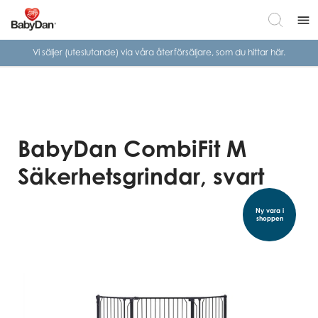
menu
Vi säljer (uteslutande) via våra
återförsäljare, som du hittar här.
BabyDan CombiFit M
Säkerhetsgrindar, svart
Ny vara i
shoppen