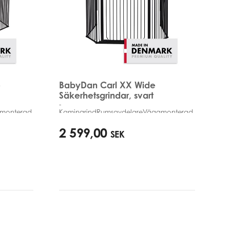
e
BabyDan Carl XX Wide
Säkerhetsgrindar, svart
-
gmonterad
KamingrindRumsavdelareVäggmonterad
90cm - 278cm
2 599,00
SEK