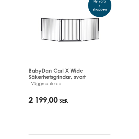
Ny vara
i
shoppen
BabyDan Carl X Wide
Säkerhetsgrindar, svart
- Väggmonterad
90cm - 223cm
2 199,00
SEK