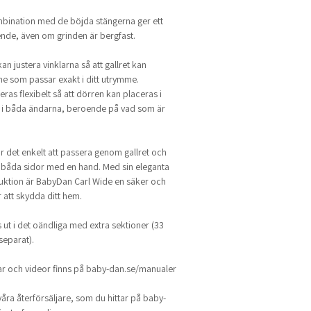
mbination med de böjda stängerna ger ett
ende, även om grinden är bergfast.
an justera vinklarna så att gallret kan
ne som passar exakt i ditt utrymme.
ras flexibelt så att dörren kan placeras i
er i båda ändarna, beroende på vad som är
 det enkelt att passera genom gallret och
 båda sidor med en hand. Med sin eleganta
truktion är BabyDan Carl Wide en säker och
 att skydda ditt hem.
ut i det oändliga med extra sektioner (33
separat).
r och videor finns på baby-dan.se/manualer
åra återförsäljare, som du hittar på baby-