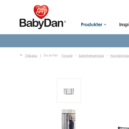
Produkter
Insp
keyboard_arrow_down
Tillbaka
Du är här:
Forside
Säkerhetsgrindar
Hundgrinda