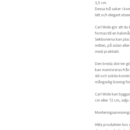
3,5 cm.
Dessa två saker i ko
lätt och elegant utse
Carl Wide gör att du k
formas till en halvmå
Sektionerna kan place
mitten, på sidan ell
mest praktiskt.
Den breda dörren gör
kan manövreras från
stil och solida kons
mångsidig lösning för
Carl Wide kan byggas 
cm eller 72 cm, säljs 
Monteringsanvisninga
Hitta produkten hos v