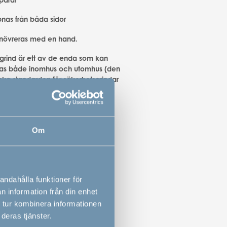
nas från båda sidor
növreras med en hand.
 grind är ett av de enda som kan
as både inomhus och utomhus (den
ska standarden för säkerhetsgrindar
endast för grindar som används
)
tångavstånd - bara 3,5 cm
Om
och starka stänger
h elegant utseende
növreras med en hand
andahålla funktioner för
n information från din enhet
 tur kombinera informationen
deras tjänster.