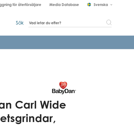
ggning för återförsäljare
Media Database
Svenska
keyboard_arrow_down
Sök
n Carl Wide
etsgrindar,