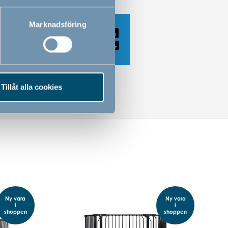
Marknadsföring
Tillåt alla cookies
Ny vara
Ny vara
i
i
shoppen
shoppen