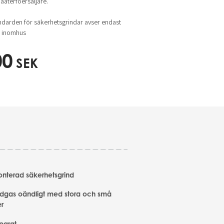
aterfoersaljare.
ndarden för säkerhetsgrindar avser endast
s inomhus
00
SEK
terad säkerhetsgrind
idgas oändligt med stora och små
er
parat