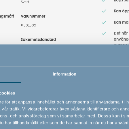
Svart
Kan öpp
ngsmått
Varunummer
Kan ma
# 501509
Det här
använd
Säkerhetsstandard
europei
EN 1930 : 2011
gäller 
inomhus
Smalt s
Information
Solida 
Lätt oc
cookies
Kan ma
e för att anpassa innehållet och annonserna till användarna, tillh
vår trafik. Vi vidarebefordrar även sådana identifierare och anna
nnons- och analysföretag som vi samarbetar med. Dessa kan i sin
har tillhandahållit eller som de har samlat in när du har använt 