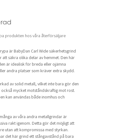
rad
pa produkten hos våra återförsäljare
 krypa är BabyDan Carl Wide säkerhetsgrind
för att säkra olika delar av hemmet. Den här
n är idealisk för breda eller ojämna
ller andra platser som kräver extra skydd.
rkad av solid metall, vilket inte bara gör den
an också mycket motståndskraftig mot rost.
t den kan användas både inomhus och
många av våra andra metallgrindar är
ssiva rakt igenom. Detta gör det möjligt att
are utan att kompromissa med styrkan.
ar det här grind ett stångavstånd på bara