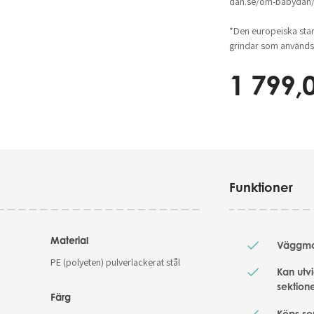
dan.se/om-babydan/a
*Den europeiska sta
grindar som använd
1 799,
Funktioner
Material
Väggmon
PE (polyeten) pulverlackerat stål
Kan utv
sektion
Färg
Köps se