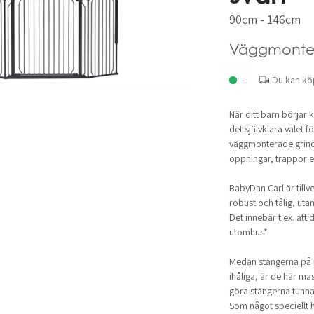
90cm - 146cm
Väggmonte
-
Du kan kö
När ditt barn börjar
det självklara valet 
väggmonterade grinde
öppningar, trappor e
BabyDan Carl är tillve
robust och tålig, ut
Det innebär t.ex. at
utomhus*
Medan stängerna på 
ihåliga, är de här ma
göra stängerna tunn
Som något speciellt h