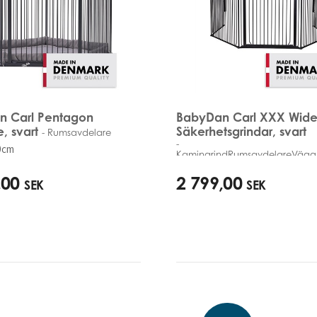
n Carl Pentagon
BabyDan Carl XXX Wid
, svart
Säkerhetsgrindar, svart
- Rumsavdelare
-
0cm
KamingrindRumsavdelareVäg
90cm - 350cm
,00
2 799,00
SEK
SEK