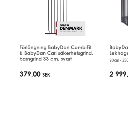
Förlängning BabyDan CombiFit
BabyDa
& BabyDan Carl säkerhetsgrind,
Lekhage
barngrind 33 cm, svart
90cm - 35
379,00
2 999
SEK