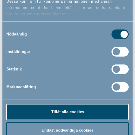
Dessa kan i sin tur kombinera informationen med annan
information som du har tillhandahållit eller som de har samlat in
när du har använt deras tjänster.
Samtyckesval
Nödvändig
Inställningar
Bébé-jou click badkar, Pale
Bébé-jou badtermometer,
Pink, 35 liter
Pale Pink
Statistik
559,00
139,00
Marknadsföring
SEK
SEK
Tillåt alla cookies
Endast nödvändiga cookies