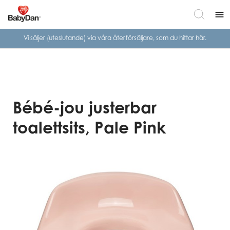
menu
Vi säljer (uteslutande) via våra
återförsäljare, som du hittar här.
Bébé-jou justerbar
toalettsits, Pale Pink