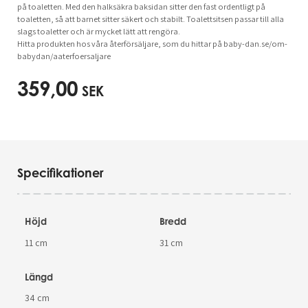
på toaletten. Med den halksäkra baksidan sitter den fast ordentligt på
toaletten, så att barnet sitter säkert och stabilt. Toalettsitsen passar till alla
slags toaletter och är mycket lätt att rengöra.
Hitta produkten hos våra återförsäljare, som du hittar på baby-dan.se/om-
babydan/aaterfoersaljare
359,00
SEK
Specifikationer
Höjd
Bredd
11 cm
31 cm
Längd
34 cm