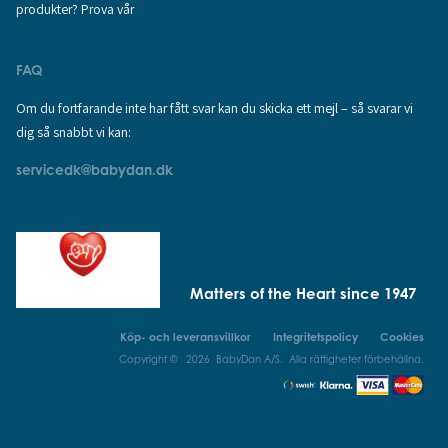
produkter? Prova vår
FAQ
Om du fortfarande inte har fått svar kan du skicka ett mejl – så svarar vi
dig så snabbt vi kan:
servicedk@babydan.dk
Matters of the Heart since 1947
Köp- och leveransvillkor
Integritetspolicy
Cookies
Copyright © 2026 BabyDan A/S. Alla rättigheter förbehållna.