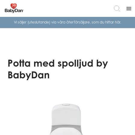
menu
Vi säljer (uteslutande) via våra
återförsäljare, som du hittar här.
Potta med spolljud by
BabyDan