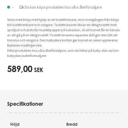
-
Du kan köpa produkten hos våra återförsäljare
Sluta med blöja med hjälp av en toalettränare, som övergången från blöja
till toalett enklare och roligare. Toalettränaren liknar en riktig toalett med
spolljud och plats för toalettpapper på baksidan, så att barnet får en känsla
av att gå på en riktig toalett. Toalettränarens separata skål gör den lätt att
tömma och rengöra. Den halksäkra botten ger barnet en säker upplevelse.
Batterier medföljer inte.
Hitta produkten hos våra återförsäljare, som du hittar på baby-dan.se/om-
babydan/aaterfoersaljare
589,00
SEK
Specifikationer
Höjd
Bredd