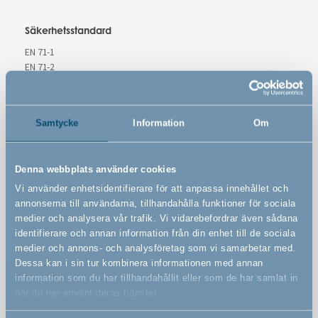
Säkerhetsstandard
EN 71-1
EN 71-2
EN 71-3
Varningar
Samtycke
Information
Om
Denna webbplats använder cookies
Vi använder enhetsidentifierare för att anpassa innehållet och
Funktioner
annonserna till användarna, tillhandahålla funktioner för sociala
medier och analysera vår trafik. Vi vidarebefordrar även sådana
identifierare och annan information från din enhet till de sociala
medier och annons- och analysföretag som vi samarbetar med.
Potta med spolljud by BabyDan
Dessa kan i sin tur kombinera informationen med annan
information som du har tillhandahållit eller som de har samlat in
Gör dig av med blöjan och lär ditt barn hur man
när du har använt deras tjänster.
använder en toalett