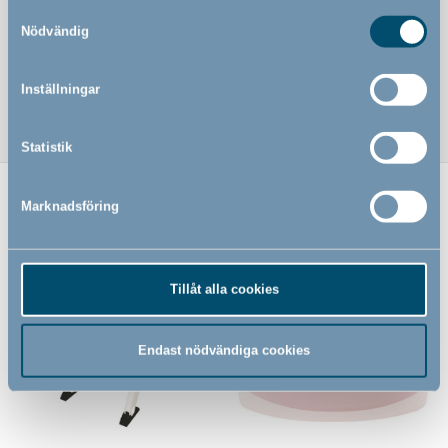
Ljudeffekter med spolljud som i en riktig toalett
Samtyckesval
Nödvändig
Avtagbar easy-clean-skål för extra noggrann hygien
Kräver 2 AAA-batterier – medföljer inte.
Inställningar
Statistik
Marknadsföring
Relaterade produkter
Tillåt alla cookies
Endast nödvändiga cookies